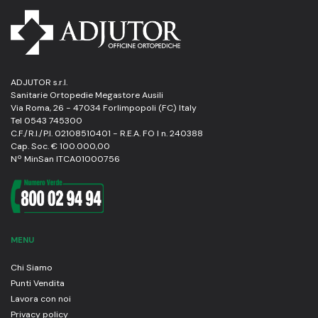
ADJUTOR s.r.l.
Sanitarie Ortopedie Megastore Ausili
Via Roma, 26 - 47034 Forlimpopoli (FC) Italy
Tel 0543 745300
C.F./R.I./P.I. 02108510401 - R.E.A. FO I n. 240388
Cap. Soc. € 100.000,00
Nº MinSan ITCA01000756
MENU
Chi Siamo
Punti Vendita
Lavora con noi
Privacy policy